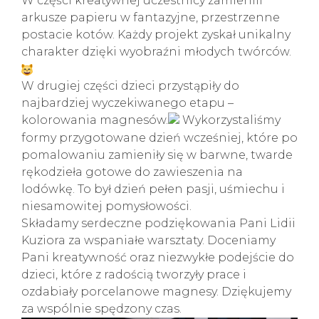
W części kreatywnej uczestnicy zamienili
arkusze papieru w fantazyjne, przestrzenne
postacie kotów. Każdy projekt zyskał unikalny
charakter dzięki wyobraźni młodych twórców.
W drugiej części dzieci przystąpiły do
najbardziej wyczekiwanego etapu –
kolorowania magnesów.
Wykorzystaliśmy
formy przygotowane dzień wcześniej, które po
pomalowaniu zamieniły się w barwne, twarde
rękodzieła gotowe do zawieszenia na
lodówkę. To był dzień pełen pasji, uśmiechu i
niesamowitej pomysłowości.
Składamy serdeczne podziękowania Pani Lidii
Kuziora za wspaniałe warsztaty.
Doceniamy
Pani kreatywność oraz niezwykłe podejście do
dzieci, które z radością tworzyły prace i
ozdabiały porcelanowe magnesy. Dziękujemy
za wspólnie spędzony czas.