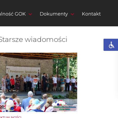
alność GOK
Dokumenty
Kontakt
Starsze wiadomości
AKTUALNOŚCI