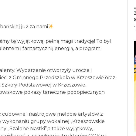
bańskiej już za nami
śmy tę wyjątkową, pełną magii tradycję! To był
lentem i fantastyczną energią, a program
alenty. Wydarzenie otworzyły urocze i
zieci z Gminnego Przedszkola w Krzeszowie oraz
e Szkoły Podstawowej w Krzeszowie.
dowiskowe pokazy taneczne podopiecznych
ć cudowne i nastrojowe melodie artystów z
 wykonaniu grupy wokalnej „Krzeszowskie
ny „Szalone Nastki”,a także wyjątkowy,
Powidlanie” z zespołem instruktorów GOK w