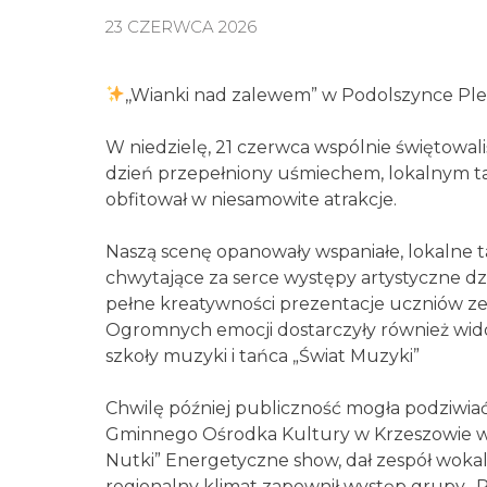
23 CZERWCA 2026
,,Wianki nad zalewem” w Podolszynce Ple
W niedzielę, 21 czerwca wspólnie świętowali
dzień przepełniony uśmiechem, lokalnym ta
obfitował w niesamowite atrakcje.
Naszą scenę opanowały wspaniałe, lokalne t
chwytające za serce występy artystyczne d
pełne kreatywności prezentacje uczniów z
Ogromnych emocji dostarczyły również wi
szkoły muzyki i tańca „Świat Muzyki”
Chwilę później publiczność mogła podziwia
Gminnego Ośrodka Kultury w Krzeszowie w
Nutki” Energetyczne show, dał zespół wokal
regionalny klimat zapewnił występ grupy „