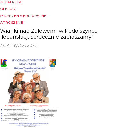
AKTUALNOŚCI
FOLKLOR
WYDARZENIA KULTURALNE
ZAPROSZENIE
,,Wianki nad Zalewem” w Podolszynce
Plebańskiej. Serdecznie zapraszamy!
17 CZERWCA 2026