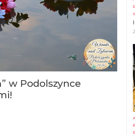
m” w Podolszynce
mi!