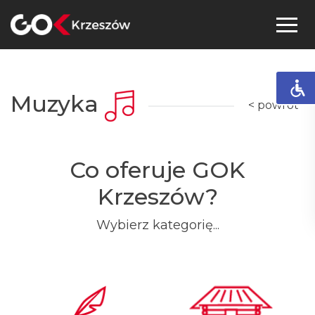
Skip
to
content
Muzyka
< powrót
Co oferuje GOK
Krzeszów?
Wybierz kategorię...