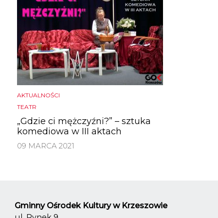
AKTUALNOŚCI
TEATR
„Gdzie ci mężczyźni?” – sztuka
komediowa w III aktach
09 MARCA 2021
Gminny Ośrodek Kultury w Krzeszowie
ul. Rynek 9