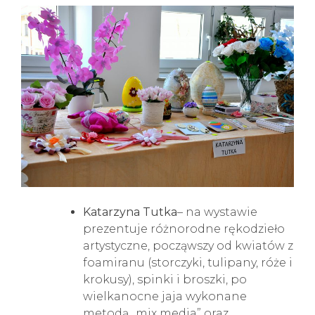
Katarzyna Tutka
– na wystawie
prezentuje różnorodne rękodzieło
artystyczne, począwszy od kwiatów z
foamiranu (storczyki, tulipany, róże i
krokusy), spinki i broszki, po
wielkanocne jaja wykonane
metodą „mix media” oraz