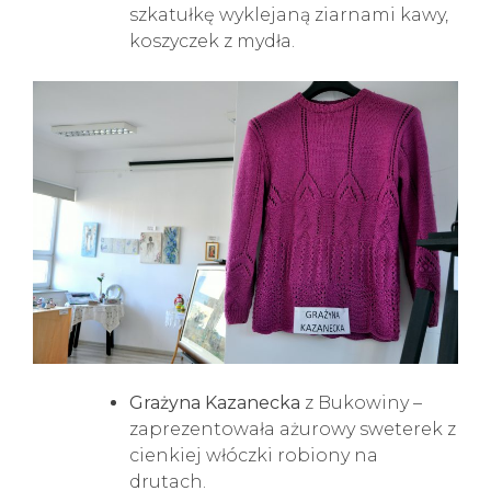
szkatułkę wyklejaną ziarnami kawy,
koszyczek z mydła.
Grażyna Kazanecka
z Bukowiny –
zaprezentowała ażurowy sweterek z
cienkiej włóczki robiony na
drutach.