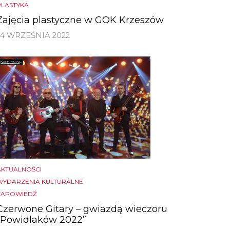
PLASTYKA
Zajęcia plastyczne w GOK Krzeszów
14 WRZEŚNIA 2022
AKTUALNOŚCI
WYDARZENIA KULTURALNE
ZAPOWIEDŹ
Czerwone Gitary – gwiazdą wieczoru
„Powidlaków 2022”