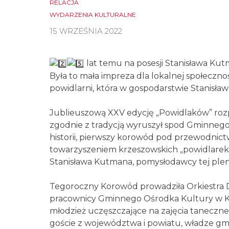
RELACJA
WYDARZENIA KULTURALNE
15 WRZEŚNIA 2022
lat temu na posesji Stanisława Ku
Była to mała impreza dla lokalnej społeczn
powidlarni, która w gospodarstwie Stanisław
Jublieuszową XXV edycję „Powidlaków” roz
zgodnie z tradycją wyruszył spod Gminneg
historii, pierwszy korowód pod przewodnict
towarzyszeniem krzeszowskich „powidlarek” 
Stanisława Kutmana, pomysłodawcy tej ple
Tegoroczny Korowód prowadziła Orkiestra 
pracownicy Gminnego Ośrodka Kultury w Krze
młodzież uczęszczające na zajęcia taneczne
goście z województwa i powiatu, władze gmin