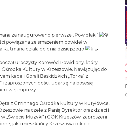
tmana zainaugurowano pierwsze „Powidlaki”
ości powiązana ze smażeniem powideł w
a Kutmana działa do dnia dzisiejszego
począł uroczysty Korowód Powidlany, który
o Ośrodka Kultury w Krzeszowie. Nawiązując do
wem kapeli Górali Beskidzkich „Torka” z
i zaproszonych gości, udał się na posesję
nerowej imprezy.
Dęta z Gminnego Ośrodka Kultury w Kuryłówce,
szowie na czele z Panią Dyrektor oraz dzieci i
 w „Świecie Muzyki” i GOK Krzeszów, zaproszeni
ne, jak i mieszkańcy Krzeszowa i okolic.