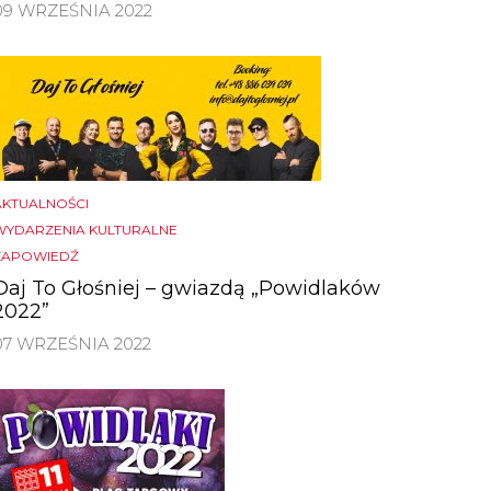
09 WRZEŚNIA 2022
AKTUALNOŚCI
WYDARZENIA KULTURALNE
ZAPOWIEDŹ
Daj To Głośniej – gwiazdą „Powidlaków
2022”
07 WRZEŚNIA 2022