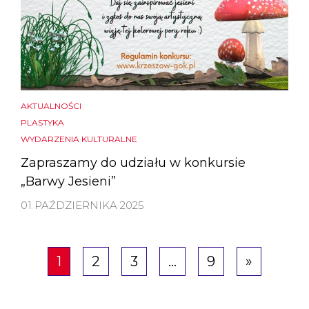
AKTUALNOŚCI
PLASTYKA
WYDARZENIA KULTURALNE
Zapraszamy do udziału w konkursie
„Barwy Jesieni”
01 PAŹDZIERNIKA 2025
1
2
3
…
9
»