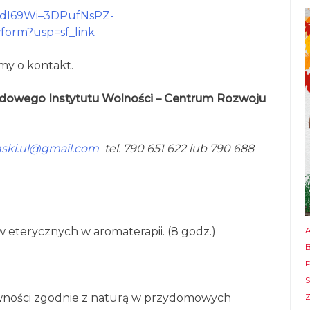
LSdI69Wi–3DPufNsPZ-
orm?usp=sf_link
my o kontakt.
owego Instytutu Wolności – Centrum Rozwoju
nski.ul@gmail.com
tel. 790 651 622 lub 790 688
w eterycznych w aromaterapii. (8 godz.)
wności zgodnie z naturą w przydomowych