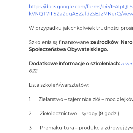
https://docs.google.com/forms/d/e/1FAIpQ
kVNQT7IF5ZaZggAEZafdZsEJzMNerQ/viewf
W przypadku jakichkolwiek trudności prosi
Szkolenia są finansowane
ze środków Narod
Społeczeństwa Obywatelskiego.
Dodatkowe informacje o szkoleniach:
niza
622
Lista szkoleń/warsztatów:
1. Zielarstwo – tajemnice ziół – moc olejkó
2. Ziołolecznictwo – syropy (8 godz.)
3. Premakultura – produkcja zdrowej ży