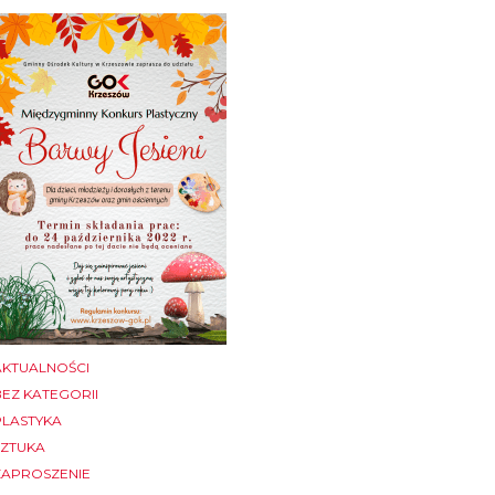
AKTUALNOŚCI
BEZ KATEGORII
PLASTYKA
SZTUKA
ZAPROSZENIE