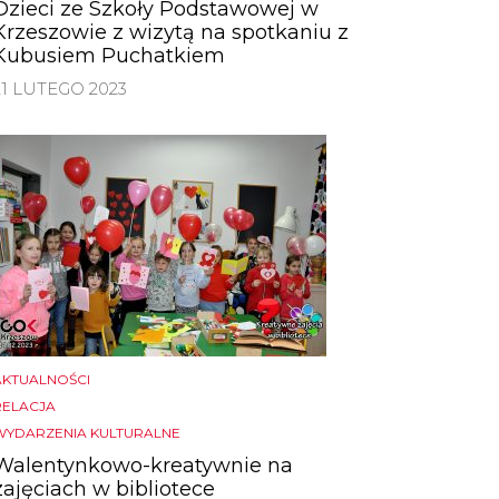
Dzieci ze Szkoły Podstawowej w
Krzeszowie z wizytą na spotkaniu z
Kubusiem Puchatkiem
21 LUTEGO 2023
AKTUALNOŚCI
RELACJA
WYDARZENIA KULTURALNE
Walentynkowo-kreatywnie na
zajęciach w bibliotece