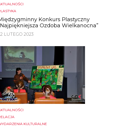
AKTUALNOŚCI
PLASTYKA
Międzygminny Konkurs Plastyczny
„Najpiękniejsza Ozdoba Wielkanocna”
22 LUTEGO 2023
AKTUALNOŚCI
RELACJA
WYDARZENIA KULTURALNE