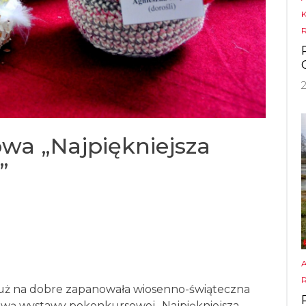
a „Najpiękniejsza
”
uż na dobre zapanowała wiosenno-świąteczna
awą wystawy pokonkursowej „Najpiękniejsza