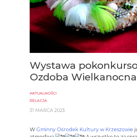
Wystawa pokonkursow
Ozdoba Wielkanocna
AKTUALNOŚCI
RELACJA
31 MARCA 2023
W
Gminny Ośrodek Kultury w Krzeszowie
j
atmosfera
A wszystko to za spr