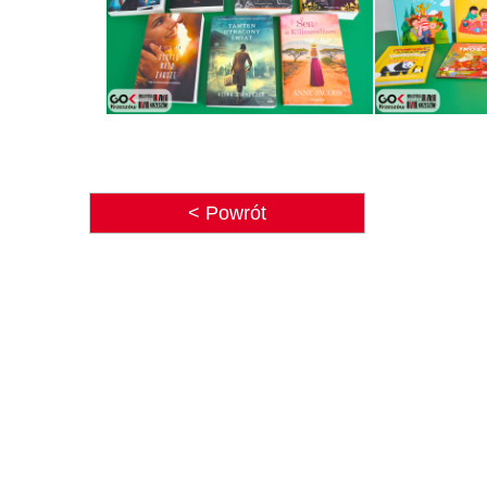
< Powrót