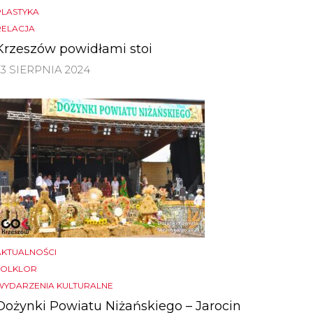
PLASTYKA
RELACJA
Krzeszów powidłami stoi
23 SIERPNIA 2024
AKTUALNOŚCI
FOLKLOR
WYDARZENIA KULTURALNE
Dożynki Powiatu Niżańskiego – Jarocin