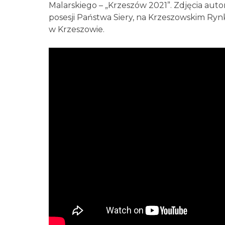
Malarskiego – „Krzeszów 2021”. Zdjęcia aut
posesji Państwa Siery, na Krzeszowskim Rynk
w Krzeszowie.