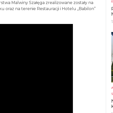
orstwa Malwiny Szałęga zrealizowane zostały na
u oraz na terenie Restauracji i Hotelu „Babilon”