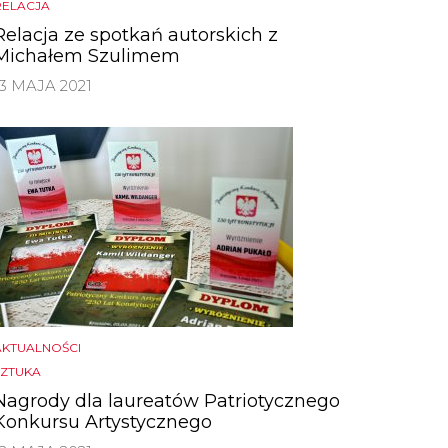
RELACJA
Relacja ze spotkań autorskich z
Michałem Szulimem
13 MAJA 2021
AKTUALNOŚCI
SZTUKA
Nagrody dla laureatów Patriotycznego
Konkursu Artystycznego