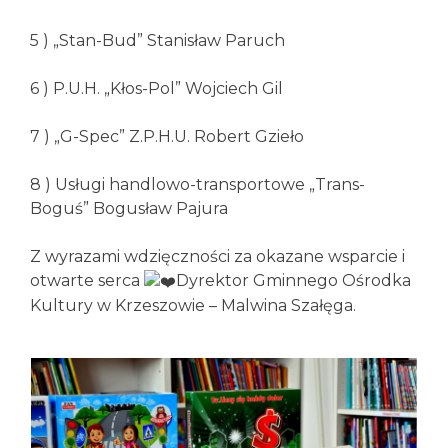
5 ) „Stan-Bud” Stanisław Paruch
6 ) P.U.H. „Kłos-Pol” Wojciech Gil
7 ) „G-Spec” Z.P.H.U. Robert Gzieło
8 ) Usługi handlowo-transportowe „Trans-
Boguś” Bogusław Pajura
Z wyrazami wdzięczności za okazane wsparcie i
otwarte serca
Dyrektor Gminnego Ośrodka
Kultury w Krzeszowie – Malwina Szałęga.