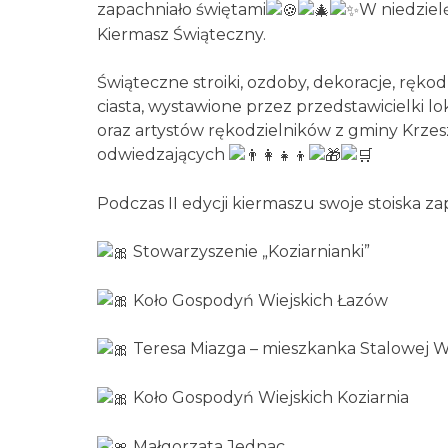
zapachniało świętami
W niedzielę
Kiermasz Świąteczny.
Świąteczne stroiki, ozdoby, dekoracje, rękodz
ciasta, wystawione przez przedstawicielki l
oraz artystów rękodzielników z gminy Krzesz
odwiedzających
Podczas II edycji kiermaszu swoje stoiska z
Stowarzyszenie „Koziarnianki”
Koło Gospodyń Wiejskich Łazów
Teresa Miazga – mieszkanka Stalowej W
Koło Gospodyń Wiejskich Koziarnia
Małgorzata Jednac