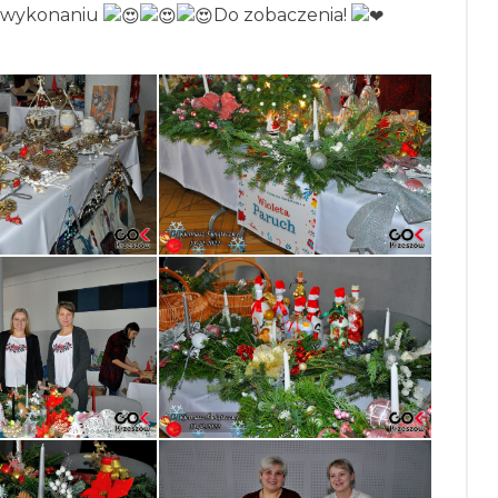
m wykonaniu
Do zobaczenia!