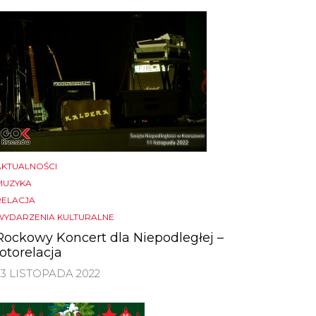
AKTUALNOŚCI
MUZYKA
RELACJA
WYDARZENIA KULTURALNE
Rockowy Koncert dla Niepodległej –
fotorelacja
23 LISTOPADA 2022