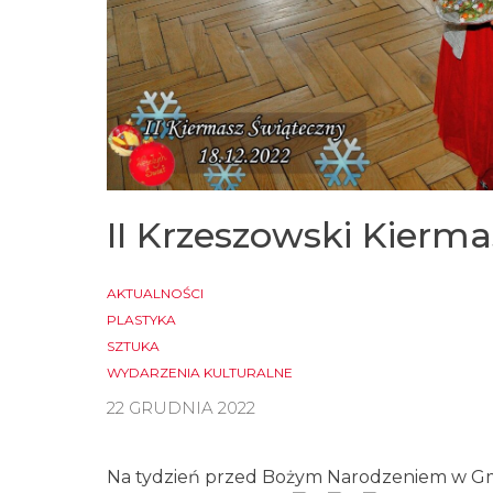
II Krzeszowski Kierm
AKTUALNOŚCI
PLASTYKA
SZTUKA
WYDARZENIA KULTURALNE
22 GRUDNIA 2022
Na tydzień przed Bożym Narodzeniem w G