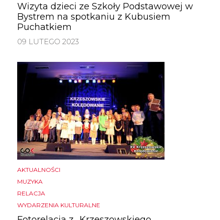
Wizyta dzieci ze Szkoły Podstawowej w
Bystrem na spotkaniu z Kubusiem
Puchatkiem
09 LUTEGO 2023
AKTUALNOŚCI
MUZYKA
RELACJA
WYDARZENIA KULTURALNE
Fotorelacja z „Krzeszowskiego