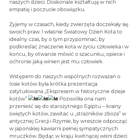
naszych dzieci. Doskonale kształtują w nich
empatię i poczucie obowiązku.
Żyjemy w czasach, kiedy zwierzęta doczekały się
swoich praw. I właśnie Światowy Dzień Kota to
idealny czas, by o tym przypominać, by
podkreślać znaczenie kota w życiu człowieka i w
końcu, by otwarcie mówić o szacunku, opiece i
ochronie jaką winien jest mu człowiek.
Wstępem do naszych wspólnych rozważań o
losie kotów była krótka prezentacja
zatytułowana „Ekspresem w historyczne dzieje
kotów”
Pozwoliła ona nam
przenieść się do starożytnego Egiptu – krainy
świętych kotów, zawitać u „strażników zboża” w
antycznej Grecji i Rzymie, by wreszcie odpocząć
w japońskiej kawiarni pełnej sympatycznych
mruczków. Będąc w kraju kwitnącej wiśni dzieci