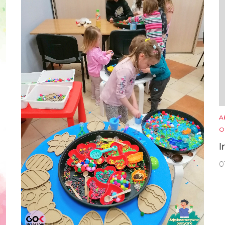
A
O
I
0