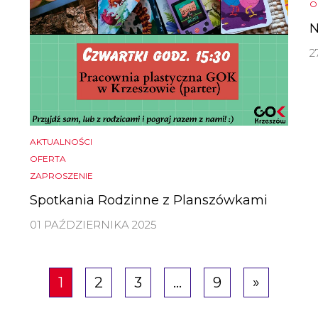
O
N
2
AKTUALNOŚCI
OFERTA
ZAPROSZENIE
Spotkania Rodzinne z Planszówkami
01 PAŹDZIERNIKA 2025
1
2
3
…
9
»