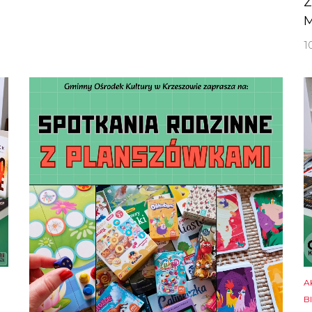
Z
M
1
A
B