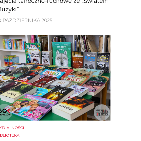
ajęcia taneczno-ruchowe ze „Światem
uzyki”
0 PAŹDZIERNIKA 2025
KTUALNOŚCI
IBLIOTEKA