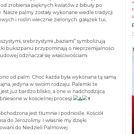
od zrobienia pięknych kwiatów z bibuły po
w
Nasze palmy zostały wykonane wedle tradycji.
wych i roślin wiecznie zielonych: gałązek tui,
szystymi, srebrzystymi „baziami” symbolizują
stki bukszpanu przypominają o nieprzemijalności
 ludowej odznaczał się właściwościami
elono od palm
Choć każda była wykonana tą samą
zajna, jedyna w swoim rodzaju. Palemki te
est już bardzo blisko, a one w nadchodzącą
bniesione w kościelnej procesji
chodzona jest tłumnie i podniośle. Kościół
a do Jerozolimy. I właśnie my dzięki
towani do Niedzieli Palmowej