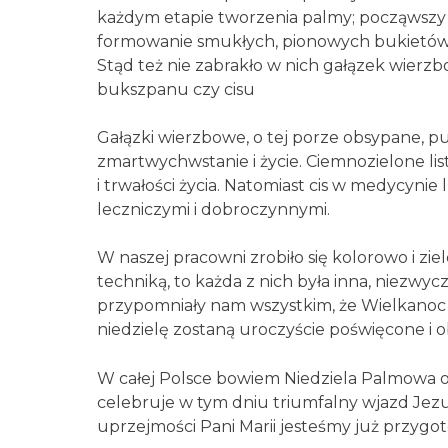
każdym etapie tworzenia palmy; począwszy 
formowanie smukłych, pionowych bukietó
Stąd też nie zabrakło w nich gałązek wierzbo
bukszpanu czy cisu
Gałązki wierzbowe, o tej porze obsypane, pu
zmartwychwstanie i życie. Ciemnozielone li
i trwałości życia. Natomiast cis w medycynie
leczniczymi i dobroczynnymi.
W naszej pracowni zrobiło się kolorowo i zi
techniką, to każda z nich była inna, niezwyc
przypomniały nam wszystkim, że Wielkanoc j
niedzielę zostaną uroczyście poświęcone i o
W całej Polsce bowiem Niedziela Palmowa ob
celebruje w tym dniu triumfalny wjazd Jezus
uprzejmości Pani Marii jesteśmy już przygo