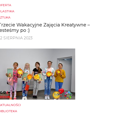
OFERTA
PLASTYKA
SZTUKA
Trzecie Wakacyjne Zajęcia Kreatywne –
jesteśmy po :)
22 SIERPNIA 2023
AKTUALNOŚCI
BIBLIOTEKA