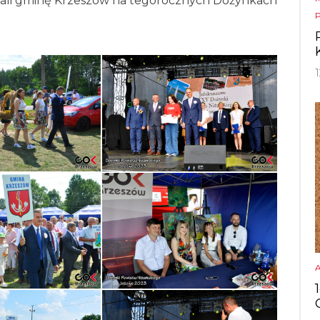
wali gminę Krzeszów na tegorocznych Dożynkach