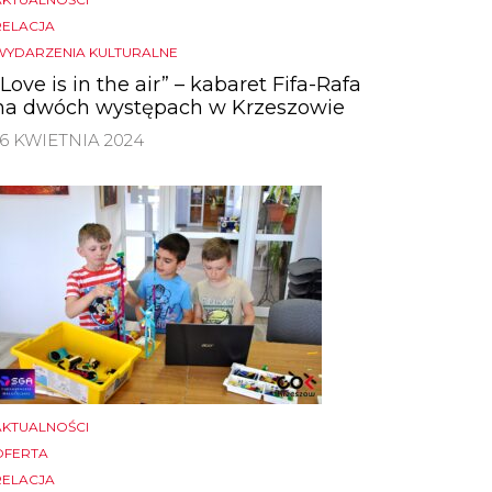
RELACJA
WYDARZENIA KULTURALNE
„Love is in the air” – kabaret Fifa-Rafa
na dwóch występach w Krzeszowie
16 KWIETNIA 2024
AKTUALNOŚCI
OFERTA
RELACJA