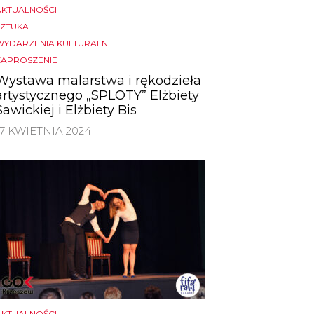
AKTUALNOŚCI
SZTUKA
WYDARZENIA KULTURALNE
ZAPROSZENIE
Wystawa malarstwa i rękodzieła
artystycznego „SPLOTY” Elżbiety
Sawickiej i Elżbiety Bis
17 KWIETNIA 2024
AKTUALNOŚCI